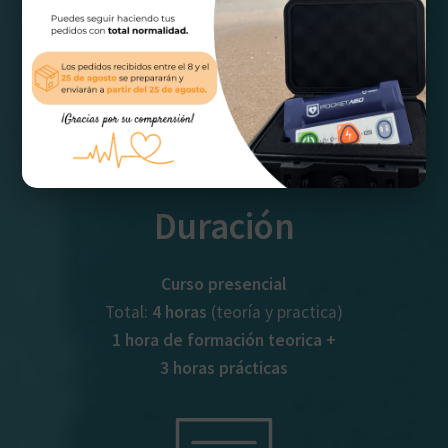
Duración
Curso presencial
Total:
4 horas
(teoría y practica)
1 hora de formación teorica +
3 horas prácticas