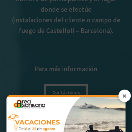
donde se efectúe
(instalaciones del cliente o campo de
fuego de Castellolí – Barcelona).
Para más información
Contáctenos
×
Posibilidad de bonificación a través de
FUNDAE
*