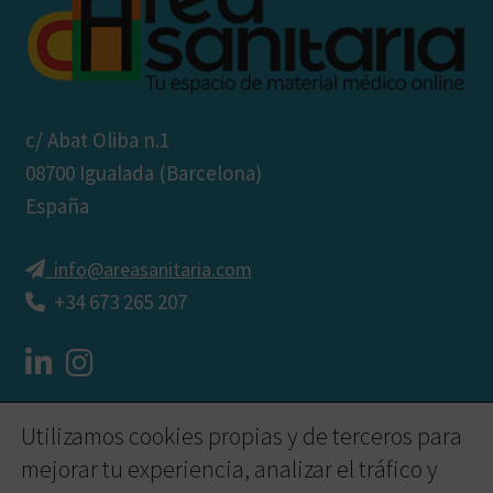
c/ Abat Oliba n.1
08700 Igualada (Barcelona)
España
info@areasanitaria.com
+34 673 265 207
Mi cuenta
Utilizamos cookies propias y de terceros para
mejorar tu experiencia, analizar el tráfico y
©
2026 - Área Sanitaria
-
Aviso legal
I
Política de compras y