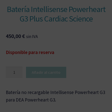
Batería Intellisense Powerheart
G3 Plus Cardiac Science
450,00
€
sin IVA
Disponible para reserva
Batería
Añadir al carrito
Intellisense
Powerheart
G3
Batería no recargable Intellisense Powerheart G3
Plus
para DEA Powerheart G3.
Cardiac
Science