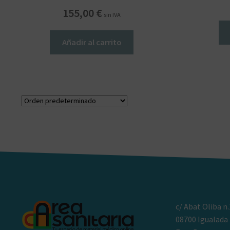
155,00
€
sin IVA
Añadir al carrito
c/ Abat Oliba n.
08700 Igualada