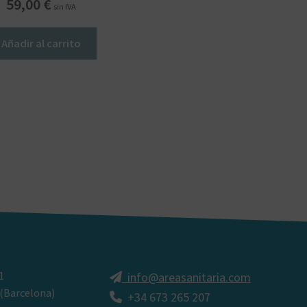
59,00
€
sin IVA
Añadir al carrito
1
info@areasanitaria.com
 (Barcelona)
+34 673 265 207