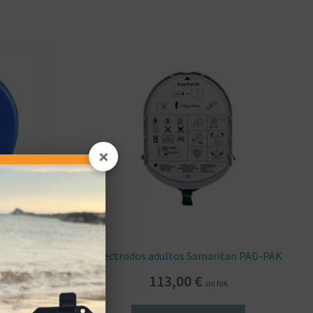
×
n PAD 500P
Electrodos adultos Samaritan PAD-PAK
113,00
€
VA
sin IVA