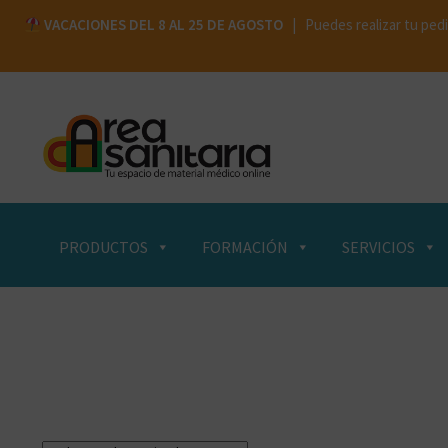
VACACIONES DEL 8 AL 25 DE AGOSTO
| Puedes realizar tu pedi
Ir
Ir
a
al
la
contenido
navegación
PRODUCTOS
FORMACIÓN
SERVICIOS