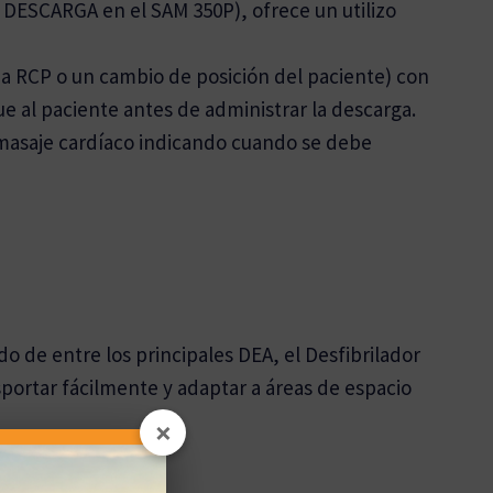
 DESCARGA en el SAM 350P), ofrece un utilizo
a RCP o un cambio de posición del paciente) con
que al paciente antes de administrar la descarga.
masaje cardíaco indicando cuando se debe
 de entre los principales DEA, el Desfibrilador
ortar fácilmente y adaptar a áreas de espacio
×