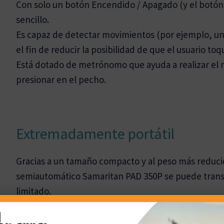
Con solo un botón Encendido / Apagado (y el botón
sencillo.
Es capaz de detectar movimientos (por ejemplo, un
el fin de reducir la posibilidad de que el usuario to
Está dotado de metrónomo que ayuda a realizar el 
presionar en el pecho.
Extremadamente portátil
Gracias a un tamaño compacto y al peso más reducido
semiautomático Samaritan PAD 350P se puede transp
limitado.