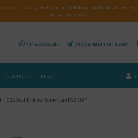
do con normalidad, pero
todos los pedidos recibidos durante este per
por tu comprensión!
+34 673 265 207
info@areasanitaria.com
CONTACTO
BLOG
MI
N
DEA Desfibrilador Samaritan PAD 350P