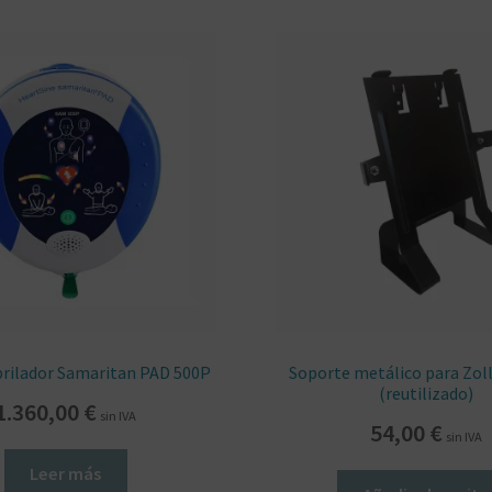
brilador Samaritan PAD 500P
Soporte metálico para Zol
(reutilizado)
1.360,00
€
sin IVA
54,00
€
sin IVA
Leer más