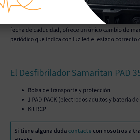
Dos piezas, una fecha de vencimiento
El innovador Pad-Pak, una batería integrada y un ca
fecha de caducidad, ofrece un único cambio de ma
periódico que indica con luz led el estado correcto 
El Desfibrilador Samaritan PAD 3
Bolsa de transporte y protección
1 PAD-PACK (electrodos adultos y batería de 
Kit RCP
Si tiene alguna duda
contacte
con nosotros a tr