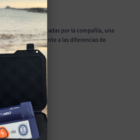
fásica SCOPE patentadas por la compañía, una
justa automáticamente a las diferencias de
olvo y agua
ico