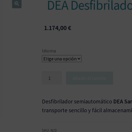
DEA Desfibrilad
1.174,00
€
Idioma
DEA
Añadir al carrito
Desfibrilador
Samaritan
PAD
Desfibrilador semiautomático
DEA Sa
350P
transporte sencillo y fácil almacenam
cantidad
SKU:
N/D